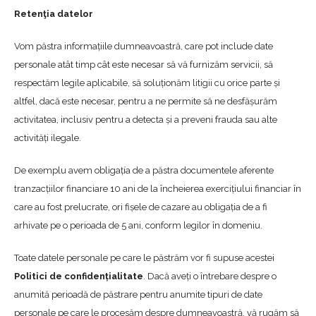
Retenţia datelor
Vom păstra informațiile dumneavoastră, care pot include date
personale atât timp cât este necesar să vă furnizăm servicii, să
respectăm legile aplicabile, să soluționăm litigii cu orice parte și
altfel, dacă este necesar, pentru a ne permite să ne desfășurăm
activitatea, inclusiv pentru a detecta și a preveni frauda sau alte
activități ilegale.
De exemplu avem obligațía de a păstra documentele aferente
tranzacțiilor financiare 10 ani de la încheierea exercițiului financiar în
care au fost prelucrate, ori fișele de cazare au obligația de a fi
arhivate pe o perioada de 5 ani, conform legilor în domeniu.
Toate datele personale pe care le păstrăm vor fi supuse acestei
Politici de confidențialitate
. Dacă aveți o întrebare despre o
anumită perioadă de păstrare pentru anumite tipuri de date
personale pe care le procesăm despre dumneavoastră, vă rugăm să