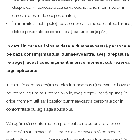
despre dumneavoastră sau să vă opuneți anumitor moduri în
care vă folosim datele personale; și
În anumite situații, puteți, de asemenea, să ne solicitați să trimiteți
datele personale pe care ni le-ați dat unei terțe părți.
În cazul în care vă folosim datele dumneavoastră personale
pe baza consimțământului dumneavoastră, aveți dreptul să
retrageți acest consimțământ în orice moment sub rezerva
legii aplicabile.
În cazul în care procesăm datele dumneavoastră personale bazate
pe interes legitim sau interes public, aveți dreptul să vă opuneți în
orice moment utilizării datelor dumneavoastră personale dor în
conformitate cu legislația aplicabilă.
Vă rugăm să ne informați cu promptitudine cu privire la orice
schimbări sau inexactități la datele dumneavoastră personale,
contactând
……………………
. Vom rezolva solicitarea dumneavoastră în