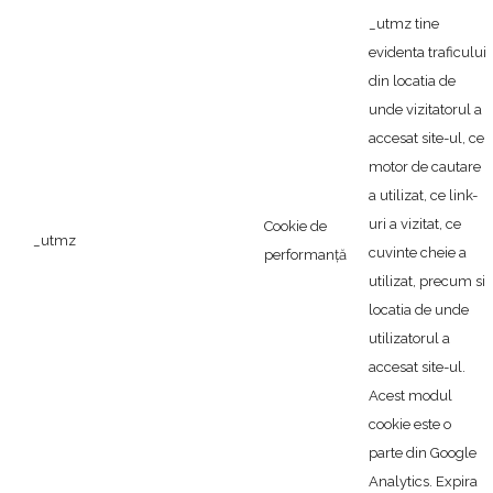
_utmz tine
evidenta traficului
din locatia de
unde vizitatorul a
accesat site-ul, ce
motor de cautare
a utilizat, ce link-
uri a vizitat, ce
Cookie de
_utmz
cuvinte cheie a
performanță
utilizat, precum si
locatia de unde
utilizatorul a
accesat site-ul.
Acest modul
cookie este o
parte din Google
Analytics. Expira