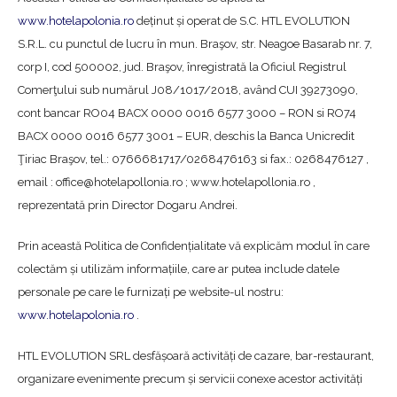
www.hotelapolonia.ro
deținut și operat de S.C. HTL EVOLUTION
S.R.L. cu punctul de lucru în mun. Braşov, str. Neagoe Basarab nr. 7,
corp I, cod 500002, jud. Braşov, înregistrată la Oficiul Registrul
Comerţului sub numărul J08/1017/2018, având CUI 39273090,
cont bancar RO04 BACX 0000 0016 6577 3000 – RON si RO74
BACX 0000 0016 6577 3001 – EUR, deschis la Banca Unicredit
Ţiriac Braşov, tel.: 0766681717/0268476163 si fax.: 0268476127 ,
email : office@hotelapollonia.ro ; www.hotelapollonia.ro ,
reprezentată prin Director Dogaru Andrei.
Prin această Politica de Confidențialitate vă explicăm modul în care
colectăm și utilizăm informațiile, care ar putea include datele
personale pe care le furnizați pe website-ul nostru:
www.hotelapolonia.ro
.
HTL EVOLUTION SRL desfășoară activități de cazare, bar-restaurant,
organizare evenimente precum și servicii conexe acestor activități