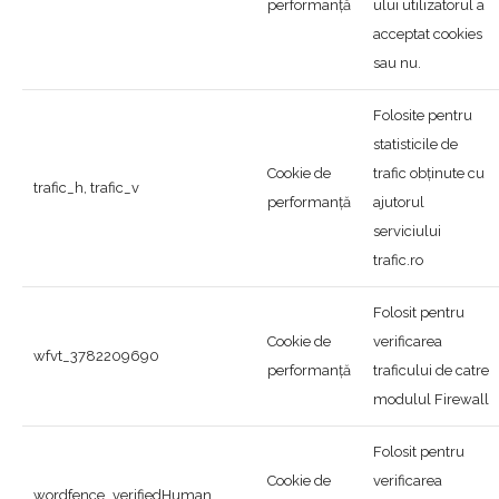
performanță
ului utilizatorul a
acceptat cookies
sau nu.
Folosite pentru
statisticile de
Cookie de
trafic obținute cu
trafic_h, trafic_v
performanță
ajutorul
serviciului
trafic.ro
Folosit pentru
Cookie de
verificarea
wfvt_3782209690
performanță
traficului de catre
modulul Firewall
Folosit pentru
Cookie de
verificarea
wordfence_verifiedHuman