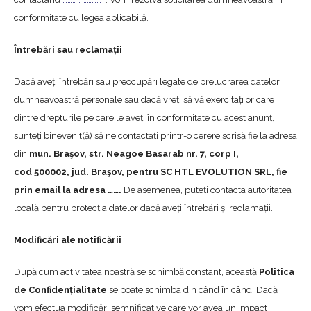
conformitate cu legea aplicabilă.
Întrebări sau reclamații
Dacă aveți întrebări sau preocupări legate de prelucrarea datelor
dumneavoastră personale sau dacă vreți să vă exercitați oricare
dintre drepturile pe care le aveți în conformitate cu acest anunț,
sunteți binevenit(ă) să ne contactați printr-o cerere scrisă fie la adresa
din
mun. Braşov, str. Neagoe Basarab nr. 7, corp I,
cod
500002
, jud. Braşov
, pentru SC HTL EVOLUTION SRL, fie
prin email la adresa ……
.
De asemenea, puteți contacta autoritatea
locală pentru protecția datelor dacă aveți întrebări și reclamații.
Modificări ale notificării
După cum activitatea noastră se schimbă constant, această
Politica
de Confidențialitate
se poate schimba din când în când. Dacă
vom efectua modificări semnificative care vor avea un impact