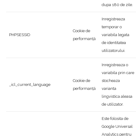
dupa 180 de zile.
Inregistreaza
temporar o
Cookie de
PHPSESSID
variabila legata
performanță
de identitatea
utilizatorului.
Inregistreaza o
variabila prin care
Cookie de
stocheaza
_icl_current_language
performanță
varianta
lingvistica aleasa
de utilizator.
Este folosita de
Google Universal
Analytics pentru