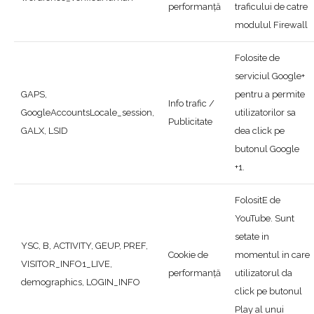
performanță
traficului de catre
modulul Firewall
Folosite de
serviciul Google+
GAPS,
pentru a permite
Info trafic /
GoogleAccountsLocale_session,
utilizatorilor sa
Publicitate
GALX, LSID
dea click pe
butonul Google
+1.
FolositE de
YouTube. Sunt
setate in
YSC, B, ACTIVITY, GEUP, PREF,
Cookie de
momentul in care
VISITOR_INFO1_LIVE,
performanță
utilizatorul da
demographics, LOGIN_INFO
click pe butonul
Play al unui