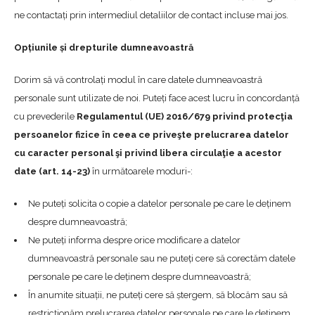
ne contactați prin intermediul detaliilor de contact incluse mai jos.
Opțiunile și drepturile dumneavoastră
Dorim să vă controlați modul în care datele dumneavoastră
personale sunt utilizate de noi. Puteți face acest lucru în concordanță
cu prevederile
Regulamentul (UE) 2016/679 privind protecţia
persoanelor fizice în ceea ce priveşte prelucrarea datelor
cu caracter personal şi privind libera circulaţie a acestor
date (art. 14-23)
în următoarele moduri-:
Ne puteți solicita o copie a datelor personale pe care le deținem
despre dumneavoastră;
Ne puteți informa despre orice modificare a datelor
dumneavoastră personale sau ne puteți cere să corectăm datele
personale pe care le deținem despre dumneavoastră;
În anumite situații, ne puteți cere să ștergem, să blocăm sau să
restricționăm prelucrarea datelor personale pe care le deținem