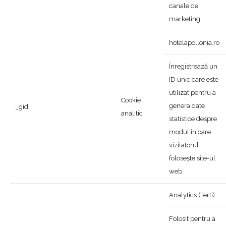
canale de
marketing.
hotelapollonia.ro
Înregistrează un
ID unic care este
utilizat pentru a
Cookie
genera date
_gid
analitic
statistice despre
modul în care
vizitatorul
folosește site-ul
web.
Analytics (Terti)
Folosit pentru a