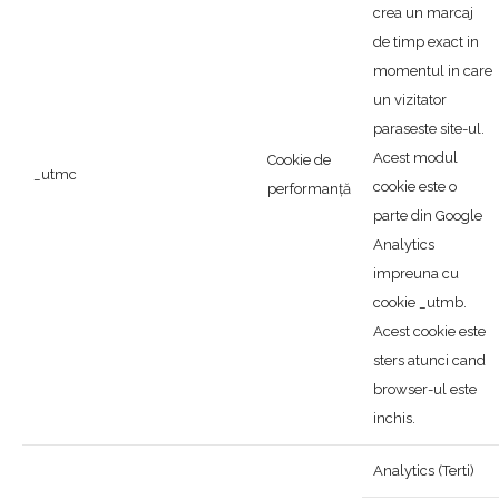
crea un marcaj
de timp exact in
momentul in care
un vizitator
paraseste site-ul.
Acest modul
Cookie de
_utmc
cookie este o
performanță
parte din Google
Analytics
impreuna cu
cookie _utmb.
Acest cookie este
sters atunci cand
browser-ul este
inchis.
Analytics (Terti)