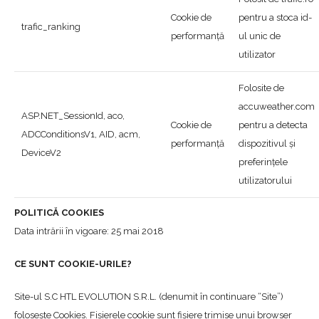
Cookie de
pentru a stoca id-
trafic_ranking
performanță
ul unic de
utilizator
Folosite de
accuweather.com
ASP.NET_SessionId, aco,
Cookie de
pentru a detecta
ADCConditionsV1, AID, acm,
performanță
dispozitivul și
DeviceV2
preferințele
utilizatorului
POLITICĂ COOKIES
Data intrării în vigoare: 25 mai 2018
CE SUNT COOKIE-URILE?
Site-ul S.C HTL EVOLUTION S.R.L. (denumit în continuare “Site”)
folosește Cookies. Fișierele cookie sunt fișiere trimise unui browser