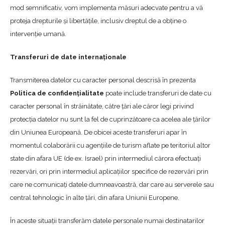
mod semnificativ, vom implementa măsuri adecvate pentru a vă
proteja drepturile și libertățile, inclusiv dreptul de a obține o
intervenție umană.
Transferuri de date internaționale
Transmiterea datelor cu caracter personal descrisă în prezenta
Politica de confidențialitate
poate include transferuri de date cu
caracter personal în străinătate, către țări ale căror legi privind
protecția datelor nu sunt la fel de cuprinzătoare ca acelea ale țărilor
din Uniunea Europeană. De obicei aceste transferuri apar în
momentul colaborării cu agențiile de turism aflate pe teritoriul altor
state din afara UE (de ex. Israel) prin intermediul cărora efectuați
rezervări, ori prin intermediul aplicațiilor specifice de rezervări prin
care ne comunicați datele dumneavoastră, dar care au serverele sau
central tehnologic în alte țări, din afara Uniunii Europene.
În aceste situații transferăm datele personale numai destinatarilor