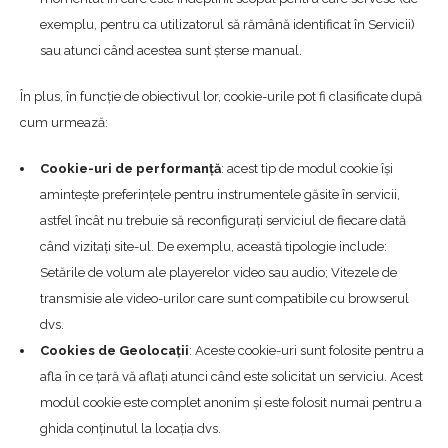
exemplu, pentru ca utilizatorul să rămână identificat în Servicii)
sau atunci când acestea sunt șterse manual.
În plus, în funcție de obiectivul lor, cookie-urile pot fi clasificate după
cum urmează:
Cookie-uri de performanță
: acest tip de modul cookie își
amintește preferințele pentru instrumentele găsite în servicii,
astfel încât nu trebuie să reconfigurați serviciul de fiecare dată
când vizitați site-ul. De exemplu, această tipologie include:
Setările de volum ale playerelor video sau audio; Vitezele de
transmisie ale video-urilor care sunt compatibile cu browserul
dvs.
Cookies de Geolocații
: Aceste cookie-uri sunt folosite pentru a
afla în ce țară vă aflați atunci când este solicitat un serviciu. Acest
modul cookie este complet anonim și este folosit numai pentru a
ghida conținutul la locația dvs.