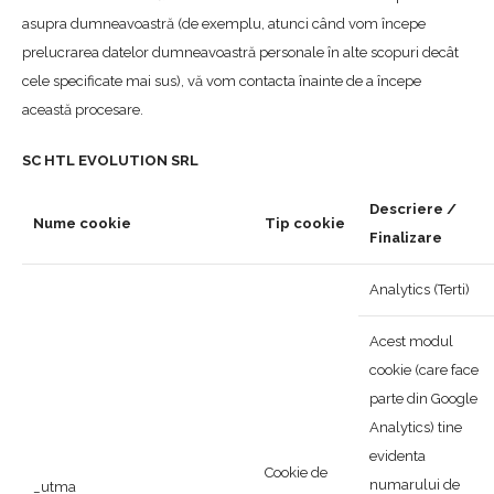
asupra dumneavoastră (de exemplu, atunci când vom începe
prelucrarea datelor dumneavoastră personale în alte scopuri decât
cele specificate mai sus), vă vom contacta înainte de a începe
această procesare.
SC HTL EVOLUTION SRL
Descriere /
Nume cookie
Tip cookie
Finalizare
Analytics (Terti)
Acest modul
cookie (care face
parte din Google
Analytics) tine
evidenta
Cookie de
numarului de
_utma