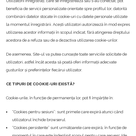
Utilizatorii înregistrați, care se înregistrează sau s-au conectat, pot
beneficia de servicii personalizate orientate spre profilul lor, datorită
combinării datelor stocate în cookie-uri cu datele personale utilizate
la momentul înregistrării. Acești utilizatori autorizează în mod expres
utilizarea acestor informații în scopul indicat, fără atingerea dreptului
acestora de a refuza sau de a dezactiva utilizarea cookie-urilor.
De asemenea, Site-ul va putea cunoaște toate serviciile solicitate de
utilizatori, astfel încât acesta să poată oferi informații adecvate
gusturilor și preferințelor fiecărui utilizator.
CE TIPURI DE COOKIE-URI EXISTĂ?
Cookie-urile, în funcție de permanența lor, pot fi împărțite în:
“Cookies pentru sesiuni”: sunt primele care expiră atunci când
utilizatorul închide browserul.
“Cookies persistente” sunt următoarele care expiră, în funcție de
momentul în care este îndeplinit scopul pentru care servesc (de