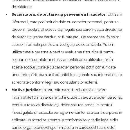
de călătorie.
Securitatea, detectarea și prevenirea fraudelor
: Utilizăm
informații, care pot include date cu caracter personal, pentru a
preveni frauda și alte activități ilegale sau care încalcă drepturile
de autor, utilizarea cardurilor furate etc.. De asemenea, folosim
aceste informații pentru a investiga și detecta frauda. Putem
utiliza datele personale pentru evaluarea riscurilor și pentru
scopuri de securitate, inclusiv autentificarea utilizatorilor. În
aceste scopuri, datele cu caracter personal pot fi comunicate
unor terțe părți, cum ar fi autoritățile naționale sau internaționale
acreditate conform legii sau consultanților externi.
Motive juridice
: În anumite cazuri, trebuie să utilizăm
informațiile furnizate, care pot include date cu caracter personal,
pentru a rezolva disputele juridice sau reclamațiile, pentru
investigațiile și respectarea reglementărilor sau pentru a pune în
aplicare un acord sau pentru a conforma solicitările legale din
partea organelor de drept în măsura în care acest lucru este