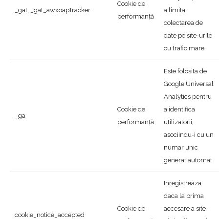
Cookie de
_gat, _gat_awxoapTracker
a limita
performanță
colectarea de
date pe site-urile
cu trafic mare.
Este folosita de
Google Universal
Analytics pentru
Cookie de
a identifica
_ga
performanță
utilizatorii,
asociindu-i cu un
numar unic
generat automat.
Inregistreaza
daca la prima
Cookie de
accesare a site-
cookie_notice_accepted