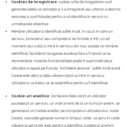
Cookies de înregistrare
: cookie-urile de înregistrare sunt
generate odată ce utilizatorul s-a înregistrat sau ulterior a deschis
sesiunea și sunt folosite pentru a vă identifica în servicii cu
următoarele obiective:
Menține utilizatorul identificat astfel încât, în cazul în care un
serviciu, browserul sau computerul se închide și într-un alt
moment sau o altă zi intră în serviciu din nou, acesta va rămâne
identificat, facilitând navigarea acestuia fără a fi nevoit să se
reconecteze. Această funcționalitate poate fi suprimată dacă
utilizatorul apasă pe funcția “închidere sesiune”, astfel încât acest
Cookie este șters și data viitoare când va intra în serviciu,
utilizatorul va trebui să se autentifice pentru a fi identificat.
Cookie-uri analitice
: De fiecare dată când un utilizator
accesează un serviciu, un instrument de la un furnizor extern, se
generează un Cookie analitic pe computerul utilizatorului. Acest
Cookie, care este generat numai în timpul vizitei, va servi în vizite
viitoare la serviciile web pentru a identifica vizitatorul anonim.