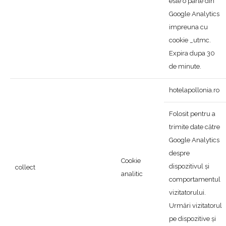
este o parte din
Google Analytics
impreuna cu
cookie _utmc.
Expira dupa 30
de minute.
hotelapollonia.ro
Folosit pentru a
trimite date către
Google Analytics
despre
Cookie
dispozitivul și
collect
analitic
comportamentul
vizitatorului.
Urmări vizitatorul
pe dispozitive și