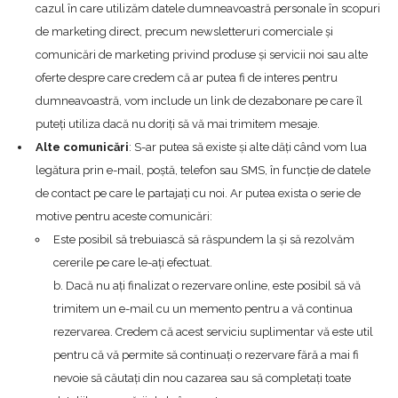
cazul în care utilizăm datele dumneavoastră personale în scopuri
de marketing direct, precum newsletteruri comerciale și
comunicări de marketing privind produse și servicii noi sau alte
oferte despre care credem că ar putea fi de interes pentru
dumneavoastră, vom include un link de dezabonare pe care îl
puteți utiliza dacă nu doriți să vă mai trimitem mesaje.
Alte comunicări
: S-ar putea să existe și alte dăți când vom lua
legătura prin e-mail, poștă, telefon sau SMS, în funcție de datele
de contact pe care le partajați cu noi. Ar putea exista o serie de
motive pentru aceste comunicări:
Este posibil să trebuiască să răspundem la și să rezolvăm
cererile pe care le-ați efectuat.
b. Dacă nu ați finalizat o rezervare online, este posibil să vă
trimitem un e-mail cu un memento pentru a vă continua
rezervarea. Credem că acest serviciu suplimentar vă este util
pentru că vă permite să continuați o rezervare fără a mai fi
nevoie să căutați din nou cazarea sau să completați toate