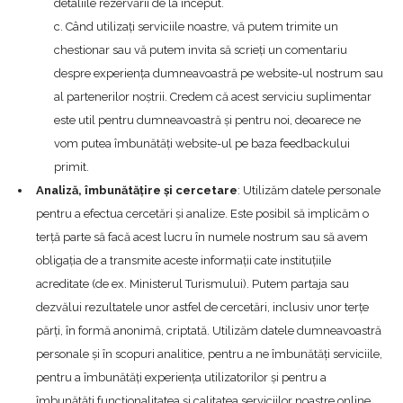
detaliile rezervării de la început.
c. Când utilizați serviciile noastre, vă putem trimite un
chestionar sau vă putem invita să scrieți un comentariu
despre experiența dumneavoastră pe website-ul nostrum sau
al partenerilor noștrii. Credem că acest serviciu suplimentar
este util pentru dumneavoastră și pentru noi, deoarece ne
vom putea îmbunătăți website-ul pe baza feedbackului
primit.
Analiză, îmbunătățire și cercetare
: Utilizăm datele personale
pentru a efectua cercetări și analize. Este posibil să implicăm o
terță parte să facă acest lucru în numele nostrum sau să avem
obligația de a transmite aceste informații cate instituțiile
acreditate (de ex. Ministerul Turismului). Putem partaja sau
dezvălui rezultatele unor astfel de cercetări, inclusiv unor terțe
părți, în formă anonimă, criptată. Utilizăm datele dumneavoastră
personale și în scopuri analitice, pentru a ne îmbunătăți serviciile,
pentru a îmbunătăți experiența utilizatorilor și pentru a
îmbunătăți funcționalitatea și calitatea serviciilor noastre online