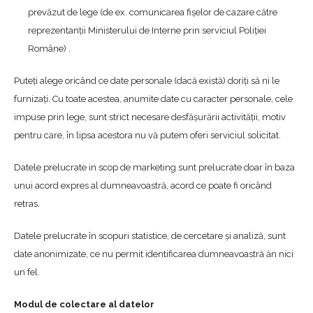
prevăzut de lege (de ex. comunicarea fișelor de cazare către
reprezentanții Ministerului de Interne prin serviciul Poliției
Române) .
Puteți alege oricând ce date personale (dacă există) doriți să ni le
furnizați. Cu toate acestea, anumite date cu caracter personale, cele
impuse prin lege, sunt strict necesare desfășurării activității, motiv
pentru care, în lipsa acestora nu vă putem oferi serviciul solicitat.
Datele prelucrate in scop de marketing sunt prelucrate doar în baza
unui acord expres al dumneavoastră, acord ce poate fi oricând
retras.
Datele prelucrate în scopuri statistice, de cercetare și analiză, sunt
date anonimizate, ce nu permit identificarea dumneavoastră ăn nici
un fel.
Modul de colectare al datelor