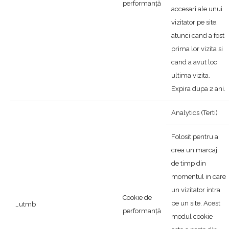
performanță
accesari ale unui
vizitator pe site,
atunci cand a fost
prima lor vizita si
cand a avut loc
ultima vizita.
Expira dupa 2 ani.
Analytics (Terti)
Folosit pentru a
crea un marcaj
de timp din
momentul in care
un vizitator intra
Cookie de
pe un site. Acest
_utmb
performanță
modul cookie