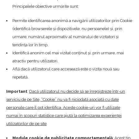
Principalele obiective urmărite sunt:
Permite identificarea anonimă a navigării utilizatorilor prin Cookie
(identifică browserele și dispozitivele, nu persoanele) și, prin
urmare, numărul aproximativ al numărului de vizitatori și
tendința lor în timp.
Identifică anonim cel mai vizitat conținut și, prin urmare, mai
atractiv pentru utilizatori.
Află dacă utilizatorul care accesează este o vizita nouă sau
repetată.
Important
:
Dacă utilizatorul nu decide să se înregistreze într-un
serviciu de pe Site, “Cookie” nu va fi niciodată asociată cu date
personale care îl pot identifica. Aceste cookie-uri vor fi utilizate
numai în scopuri statistice care ajută la optimizarea experienței
utilizatorilor de pe site
.
Module cookie de publicitate comportamentală
: Acest tip