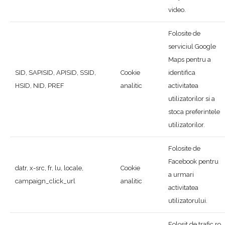
video.
Folosite de
serviciul Google
Maps pentru a
SID, SAPISID, APISID, SSID,
Cookie
identifica
HSID, NID, PREF
analitic
activitatea
utilizatorilor si a
stoca preferintele
utilizatorilor.
Folosite de
Facebook pentru
datr, x-src, fr, lu, locale,
Cookie
a urmari
campaign_click_url
analitic
activitatea
utilizatorului.
Folosit de trafic.ro